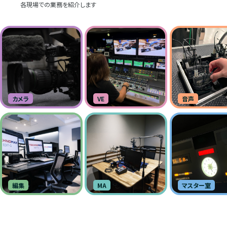
各現場での業務を紹介します
カメラ
VE
音声
編集
MA
マスター室