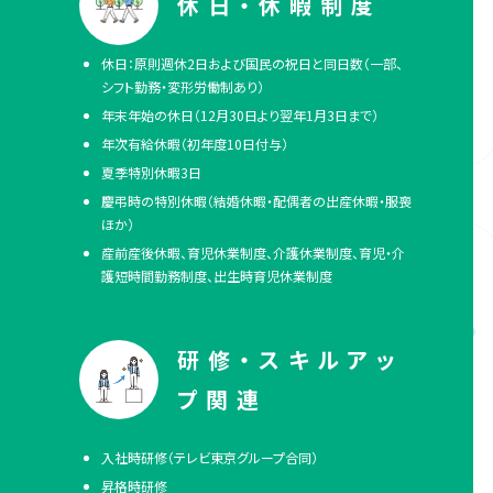
休日・休暇制度
休日：原則週休2日および国民の祝日と同日数（一部、
シフト勤務・変形労働制あり）
年末年始の休日（12月30日より翌年1月3日まで）
年次有給休暇（初年度10日付与）
夏季特別休暇3日
慶弔時の特別休暇（結婚休暇・配偶者の出産休暇・服喪
ほか）
産前産後休暇、育児休業制度、介護休業制度、育児・介
護短時間勤務制度、出生時育児休業制度
研修・スキルアッ
プ関連
入社時研修（テレビ東京グループ合同）
昇格時研修